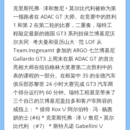
克里斯托弗 · 泽和詹尼 • 莫尔比代利被称为第
一领跑者在 ADAC GT 大师。在竞赛中的胜利
1 和第 2 在第二轮的比赛，二重奏，瑞特工
程敲定最新的德国 GT3 系列担保兰博基尼沃
尔夫冈 · 考夫曼和亚历山大 · 范 LOF 从
Team.Insgesamt 参加的 ARGO 七兰博基尼
Gallardo GT3 上周末在新 ADAC GT 的首次
亮相大师在纽伯格林大奖赛第二次胜利中的
表的课程的一部分。在框架中 35 的全德汽车
俱乐部苏黎世 24 小时大赛完成 GT3 汽车两
个得分运行约 60 分钟。瑞特工程甚至带来了
三个自己的兰博基尼盖拉多和客户车阵容的
戒指上： * 彼得 Kox \/ 阿尔伯特 · 冯 · 杨惠
妍的士 (#6) * 克里斯托弗 · 泽 \/ 詹尼 • 莫尔
比代利 （#7） * 斯特凡诺 Gabellini \/