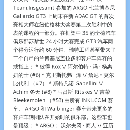
Team.Insgesamt 参加的 ARGO 七兰博基尼
Gallardo GT3 上周末在新 ADAC GT 的首次
亮相大师在纽伯格林大奖赛第二次胜利中的
表的课程的一部分。在框架中 35 的全德汽车
俱乐部苏黎世 24 小时大赛完成 GT3 汽车两
个得分运行约 60 分钟。瑞特工程甚至带来了
三个自己的兰博基尼盖拉多和客户车阵容的
戒指上： * 彼得 Kox \/ 阿尔伯特 · 冯 · 杨惠
妍的士 (#6) * 克里斯托弗 · 泽 \/ 詹尼 • 莫尔
比代利 （#7） * 斯特凡诺 Gabellini \/
Achim 冬天 (#8) * 马吕斯 Ritskes \/ 吉荣
Bleekemolen （#53) 由所有 INKL.COM 赛
车、 ARGO 和 Waiblinger 赛车带来更多的
客户车辆团队在开始时的俱乐部。这些车也
是顶级： * ARGO： 沃尔夫冈 · 商人 \/ 亚历