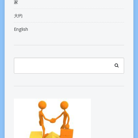
家
大约
English
Search
for:
Search