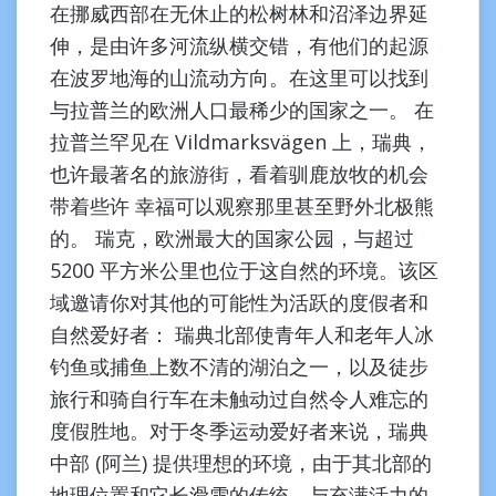
在挪威西部在无休止的松树林和沼泽边界延
伸，是由许多河流纵横交错，有他们的起源
在波罗地海的山流动方向。在这里可以找到
与拉普兰的欧洲人口最稀少的国家之一。 在
拉普兰罕见在 Vildmarksvägen 上，瑞典，
也许最著名的旅游街，看着驯鹿放牧的机会
带着些许 幸福可以观察那里甚至野外北极熊
的。 瑞克，欧洲最大的国家公园，与超过
5200 平方米公里也位于这自然的环境。该区
域邀请你对其他的可能性为活跃的度假者和
自然爱好者： 瑞典北部使青年人和老年人冰
钓鱼或捕鱼上数不清的湖泊之一，以及徒步
旅行和骑自行车在未触动过自然令人难忘的
度假胜地。对于冬季运动爱好者来说，瑞典
中部 (阿兰) 提供理想的环境，由于其北部的
地理位置和它长滑雪的传统。与充满活力的