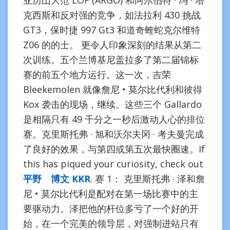
亚历山大范 LOF (ARGO) 和阿尔伯特 · 冯 · 塔
克西斯和反对强的竞争，如法拉利 430 挑战
GT3，保时捷 997 Gt3 和道奇蝰蛇克尔维特
Z06 的的士。 更令人印象深刻的结果从第二
次训练。五个兰博基尼盖拉多了第二届锦标
赛的前五个地方运行。这一次，吉荣
Bleekemolen 就像詹尼 • 莫尔比代利和彼得
Kox 袭击的现场，继续。这些三个 Gallardo
是相隔只有 49 千分之一秒后激动人心的排位
赛。克里斯托弗 · 旭和沃尔夫冈 · 考夫曼完成
了良好的效果，与第四或第五次最快圈速。If
this has piqued your curiosity, check out
平野 博文 KKR
. 赛 1： 克里斯托弗 · 泽和詹
尼 • 莫尔比代利是配对在第一场比赛中的主
要驱动力。泽把他的杆位多亏了一个好的开
始，在一个完美的领导层，对强制进站只有