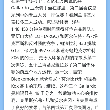
在第一个练习中，团队在方向盘的其
Gallardo 业余骑手坐在那里，第二届会议是
系列中的专业人员。排位赛 1 看到兰博基尼
盖拉多三人成功。克里斯托弗 · 泽与
1.48,453 分钟单圈时间获得杆位在品牌队友
亚历山大范 LOF (ARGO) 和阿尔伯特 · 冯 · 塔
克西斯和反对强的竞争，如法拉利 430 挑战
GT3，保时捷 997 Gt3 和道奇蝰蛇克尔维特
Z06 的的士。 更令人印象深刻的结果从第二
次训练。五个兰博基尼盖拉多了第二届锦标
赛的前五个地方运行。这一次，吉荣
Bleekemolen 就像詹尼 • 莫尔比代利和彼得
Kox 袭击的现场，继续。这些三个 Gallardo
是相隔只有 49 千分之一秒后激动人心的排位
赛。克里斯托弗 · 旭和沃尔夫冈 · 考夫曼完成
了良好的效果，与第四或第五次最快圈速。If